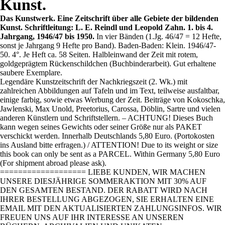
Kunst.
Das Kunstwerk. Eine Zeitschrift über alle Gebiete der bildenden
Kunst. Schriftleitung: L. E. Reindl und Leopold Zahn. 1. bis 4.
Jahrgang, 1946/47 bis 1950.
In vier Bänden (1.Jg. 46/47 = 12 Hefte,
sonst je Jahrgang 9 Hefte pro Band). Baden-Baden: Klein. 1946/47-
50. 4°. Je Heft ca. 58 Seiten. Halbleinwand der Zeit mit rotem,
goldgeprägtem Rückenschildchen (Buchbinderarbeit). Gut erhaltene
saubere Exemplare.
Legendäre Kunstzeitschrift der Nachkriegszeit (2. Wk.) mit
zahlreichen Abbildungen auf Tafeln und im Text, teilweise ausfaltbar,
einige farbig, sowie etwas Werbung der Zeit. Beiträge von Kokoschka,
Jawlenski, Max Unold, Preetorius, Carossa, Döblin, Sartre und vielen
anderen Künstlern und Schriftstellern. – ACHTUNG! Dieses Buch
kann wegen seines Gewichts oder seiner Größe nur als PAKET
verschickt werden. Innerhalb Deutschlands 5,80 Euro. (Portokosten
ins Ausland bitte erfragen.) / ATTENTION! Due to its weight or size
this book can only be sent as a PARCEL. Within Germany 5,80 Euro
(For shipment abroad please ask).
=================== LIEBE KUNDEN, WIR MACHEN
UNSERE DIESJÄHRIGE SOMMERAKTION MIT 30% AUF
DEN GESAMTEN BESTAND. DER RABATT WIRD NACH
IHRER BESTELLUNG ABGEZOGEN, SIE ERHALTEN EINE
EMAIL MIT DEN AKTUALISIERTEN ZAHLUNGSINFOS. WIR
FREUEN UNS AUF IHR INTERESSE AN UNSEREN