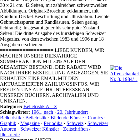
30 x 21 cm. 42 Seiten, mit zahlreichen schwarzweißen
Abbildungen. Original-Broschur, geklammert, mit
Rundum-Deckel-Beschriftung und -Illustration. Leichte
Gebrauchsspuren und Randläsuren, Seiten gering
lichtrandig. Insgesamt guter bis sehr guter Zustand.
Selten! Die dritte Ausgabe des kurzlebigen Schweizer
Magazins, von dem zwischen 1983 und 1996 nur 18
Ausgaben erschienen.
=================== LIEBE KUNDEN, WIR
MACHEN UNSERE DIESJÄHRIGE
SOMMERAKTION MIT 30% AUF DEN
GESAMTEN BESTAND. DER RABATT WIRD
NACH IHRER BESTELLUNG ABGEZOGEN, SIE
ERHALTEN EINE EMAIL MIT DEN
AKTUALISIERTEN ZAHLUNGSINFOS. WIR
FREUEN UNS AUF IHR INTERESSE AN
UNSEREN BÜCHERN, ARCHIVALIEN UND
UNIKATEN. ===================
Kategorie:
Belletristik A – Z
Schlagwörter:
1961, nach
·
20. Jahrhundert
·
Belletristik
·
Belletristik
·
Bildende Künste
·
Comics
·
Graphik
·
Magazine
·
Periodika
·
Schweiz
·
Schweizer
Autoren
·
Schweizer Künstler
·
Zeitschriften /
Illustrierte