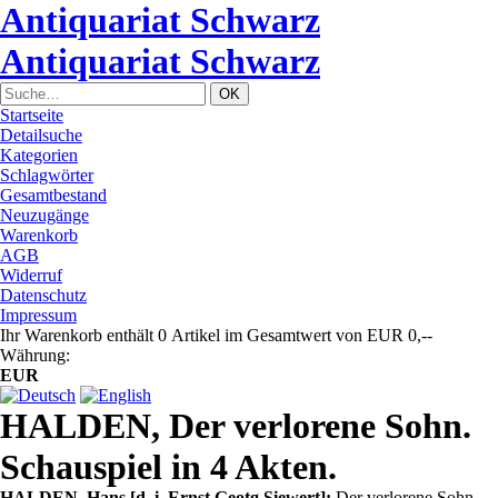
Antiquariat Schwarz
Antiquariat Schwarz
Startseite
Detailsuche
Kategorien
Schlagwörter
Gesamtbestand
Neuzugänge
Warenkorb
AGB
Widerruf
Datenschutz
Impressum
Ihr Warenkorb enthält 0 Artikel im Gesamtwert von EUR 0,--
Währung:
EUR
HALDEN, Der verlorene Sohn.
Schauspiel in 4 Akten.
HALDEN, Hans [d. i. Ernst Geotg Siewert]:
Der verlorene Sohn.