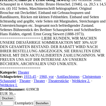
Schauspiel in 4 Akten. Berlin: Bruno Henschel. [1946]. ca. 20,5 x 14,5
cm. (4) 102 Seiten, Maschinenschrift hektographiert. Original
Broschur mit Deckeltitel. Einband mit Gebrauchsspuren und
Randläsuren, Rücken mit kleinen Fehlstehlen. Einband und Seiten
lichtrandig und gegilbt, viele Seiten mit Marginalien, Streichungen und
Unterstreichungen etc. Insgesamt noch befriedigender Zustand.
Seltenes Bühnenstück des Berliner Schauspielers und Schriftstellers
Hans Halden, eigentl. Ernst Georg Siewert (1888-1973).
=================== LIEBE KUNDEN, WIR MACHEN
UNSERE DIESJÄHRIGE SOMMERAKTION MIT 30% AUF
DEN GESAMTEN BESTAND. DER RABATT WIRD NACH
IHRER BESTELLUNG ABGEZOGEN, SIE ERHALTEN EINE
EMAIL MIT DEN AKTUALISIERTEN ZAHLUNGSINFOS. WIR
FREUEN UNS AUF IHR INTERESSE AN UNSEREN
BÜCHERN, ARCHIVALIEN UND UNIKATEN.
===================
Kategorie:
Theater
Schlagwörter:
1933-45
·
1960, vor
·
Antifaschismus
·
Christentum
·
Schauspiel
·
Theater
·
Theater
·
Theaterstücke
·
Weltkrieg 2.
·
Weltkrieg I.
Bestellnummer:
6199CB
EUR 39,--
Exemplar(e)