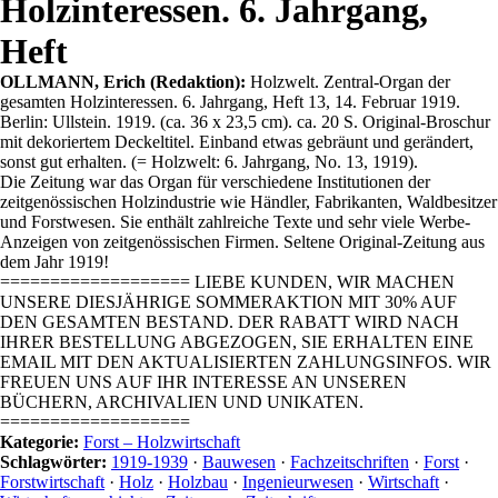
Holzinteressen. 6. Jahrgang,
Heft
OLLMANN, Erich (Redaktion):
Holzwelt. Zentral-Organ der
gesamten Holzinteressen. 6. Jahrgang, Heft 13, 14. Februar 1919.
Berlin: Ullstein. 1919. (ca. 36 x 23,5 cm). ca. 20 S. Original-Broschur
mit dekoriertem Deckeltitel. Einband etwas gebräunt und gerändert,
sonst gut erhalten. (= Holzwelt: 6. Jahrgang, No. 13, 1919).
Die Zeitung war das Organ für verschiedene Institutionen der
zeitgenössischen Holzindustrie wie Händler, Fabrikanten, Waldbesitzer
und Forstwesen. Sie enthält zahlreiche Texte und sehr viele Werbe-
Anzeigen von zeitgenössischen Firmen. Seltene Original-Zeitung aus
dem Jahr 1919!
=================== LIEBE KUNDEN, WIR MACHEN
UNSERE DIESJÄHRIGE SOMMERAKTION MIT 30% AUF
DEN GESAMTEN BESTAND. DER RABATT WIRD NACH
IHRER BESTELLUNG ABGEZOGEN, SIE ERHALTEN EINE
EMAIL MIT DEN AKTUALISIERTEN ZAHLUNGSINFOS. WIR
FREUEN UNS AUF IHR INTERESSE AN UNSEREN
BÜCHERN, ARCHIVALIEN UND UNIKATEN.
===================
Kategorie:
Forst – Holzwirtschaft
Schlagwörter:
1919-1939
·
Bauwesen
·
Fachzeitschriften
·
Forst
·
Forstwirtschaft
·
Holz
·
Holzbau
·
Ingenieurwesen
·
Wirtschaft
·