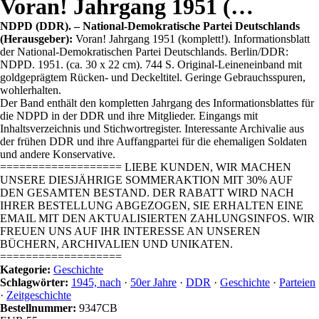
Voran! Jahrgang 1951 (…
NDPD (DDR). – National-Demokratische Partei Deutschlands
(Herausgeber):
Voran! Jahrgang 1951 (komplett!). Informationsblatt
der National-Demokratischen Partei Deutschlands. Berlin/DDR:
NDPD. 1951. (ca. 30 x 22 cm). 744 S. Original-Leineneinband mit
goldgeprägtem Rücken- und Deckeltitel. Geringe Gebrauchsspuren,
wohlerhalten.
Der Band enthält den kompletten Jahrgang des Informationsblattes für
die NDPD in der DDR und ihre Mitglieder. Eingangs mit
Inhaltsverzeichnis und Stichwortregister. Interessante Archivalie aus
der frühen DDR und ihre Auffangpartei für die ehemaligen Soldaten
und andere Konservative.
=================== LIEBE KUNDEN, WIR MACHEN
UNSERE DIESJÄHRIGE SOMMERAKTION MIT 30% AUF
DEN GESAMTEN BESTAND. DER RABATT WIRD NACH
IHRER BESTELLUNG ABGEZOGEN, SIE ERHALTEN EINE
EMAIL MIT DEN AKTUALISIERTEN ZAHLUNGSINFOS. WIR
FREUEN UNS AUF IHR INTERESSE AN UNSEREN
BÜCHERN, ARCHIVALIEN UND UNIKATEN.
===================
Kategorie:
Geschichte
Schlagwörter:
1945, nach
·
50er Jahre
·
DDR
·
Geschichte
·
Parteien
·
Zeitgeschichte
Bestellnummer:
9347CB