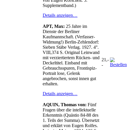
von Eugen Korschelt. 5.
Supplementband.)
Details anzeigen…
APT, Max:
25 Jahre im
Dienste der Berliner
Kaufmannschaft. (Verfasser-
Widmung!) Berlin-Zehlendorf:
Sieben Stäbe Verlag. 1927. 4°.
VIII,374 S. Original Leinwand
mit verziertiertem Rücken- und
21,-
Deckeltitel. Einband mit
-
Gebrauchsspuren, Frontispiz-
Portrait lose, Gelenk
angebrochen, sonst innen gut
erhalten.
Details anzeigen…
AQUIN, Thomas von:
Fünf
Fragen über die intellektuelle
Erkenntnis (Quästio 84-88 des
1. Teils der Summa). Übersetzt
und erklärt von Eugen Rolfes.