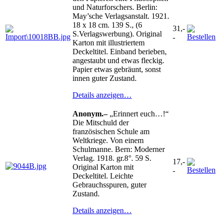
und Naturforschers. Berlin:
May’sche Verlagsanstalt. 1921.
18 x 18 cm. 139 S., (6
31,-
S.Verlagswerbung). Original
-
Karton mit illustriertem
Deckeltitel. Einband berieben,
angestaubt und etwas fleckig.
Papier etwas gebräunt, sonst
innen guter Zustand.
Details anzeigen…
Anonym.–
„Erinnert euch…!“
Die Mitschuld der
französischen Schule am
Weltkriege. Von einem
Schulmanne. Bern: Moderner
Verlag. 1918. gr.8°. 59 S.
17,-
Original Karton mit
-
Deckeltitel. Leichte
Gebrauchsspuren, guter
Zustand.
Details anzeigen…