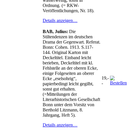
wasserwellig, sonst in
Ordnung. (= RKW-
Veröffentlichungen, Nr. 18).
Details anzeigen…
BAB, Julius:
Die
Stiltendenzen im deutschen
Drama der Gegenwart. Referat.
Bonn: Cohen. 1913. S.117-
144. Original Karton mit
Deckeltitel. Einband leicht
berieben, Deckeltitel mit kl.
Fehlstelle an der oberen Ecke,
einige Folgeseiten an oberer
19,-
Ecke „eselsohrig“,
-
papierbedingt leicht gegilbt,
sonst gut erhalten.
(=Mitteilungen der
Literarhistorischen Gesellschaft
Bonn unter dem Vorsitz von
Berthold Litzmann, 8.
Jahrgang, Heft 5).
Details anzeigen…