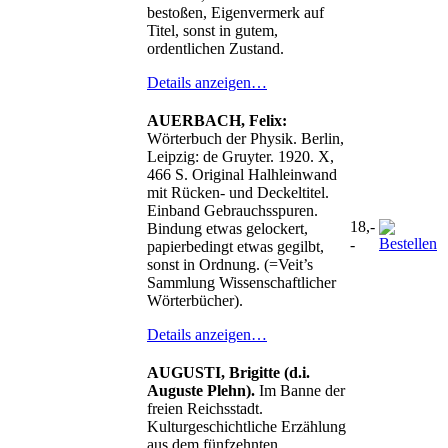
bestoßen, Eigenvermerk auf
Titel, sonst in gutem,
ordentlichen Zustand.
Details anzeigen…
AUERBACH, Felix:
Wörterbuch der Physik. Berlin,
Leipzig: de Gruyter. 1920. X,
466 S. Original Halhleinwand
mit Rücken- und Deckeltitel.
Einband Gebrauchsspuren.
18,-
Bindung etwas gelockert,
-
papierbedingt etwas gegilbt,
sonst in Ordnung. (=Veit’s
Sammlung Wissenschaftlicher
Wörterbücher).
Details anzeigen…
AUGUSTI, Brigitte (d.i.
Auguste Plehn).
Im Banne der
freien Reichsstadt.
Kulturgeschichtliche Erzählung
aus dem fünfzehnten