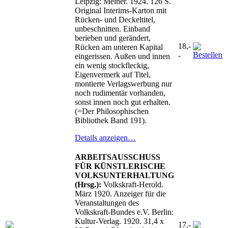
Leipzig: Meiner. 1924. 126 S.
Original Interims-Karton mit
Rücken- und Deckeltitel,
unbeschnitten. Einband
berieben und gerändert,
18,-
Rücken am unteren Kapital
-
eingerissen. Außen und innen
ein wenig stockfleckig,
Eigenvermerk auf Titel,
montierte Verlagswerbung nur
noch rudimentär vorhanden,
sonst innen noch gut erhalten.
(=Der Philosophischen
Bibliothek Band 191).
Details anzeigen…
ARBEITSAUSSCHUSS
FÜR KÜNSTLERISCHE
VOLKSUNTERHALTUNG
(Hrsg.):
Volkskraft-Herold.
März 1920. Anzeiger für die
Veranstaltungen des
Volkskraft-Bundes e.V. Berlin:
Kultur-Verlag. 1920. 31,4 x
17,-