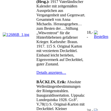
(Hrsg.):
1917 Vaterländischer
Kalender mit zeitgemäßen
Aussprüchen aus
Vergangenheit und Gegenwart.
Gesammelt von Anna
Michaelis. Herausgegeben…
zum Besten der….Stiftung
18,-
„Witwentrost“ für die
-
Hinterbliebenen gefallener
Krieger. Karlsruhe: Braun.
1917. 115 S. Original Karton
mit verziertem Deckeltitel.
Einband leicht berieben,
Eigenvermerk auf Deckeltitel,
guter Zustand.
Details anzeigen…
BÄCKLIN, Erik:
Absolute
Wellenlängenbestimmungen
der Röntgenstrahlen.
Inauguraldissertation. Uppsala:
Lundequistka 1928. Gr.8°.
V,78(1) S. Original-Karton mit
Deckeltitel. Kleiner
24,-