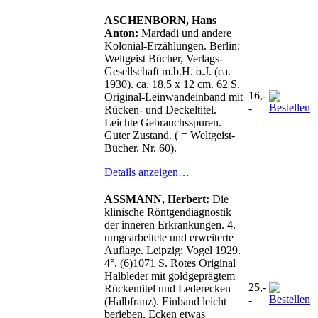
ASCHENBORN, Hans
Anton:
Mardadi und andere
Kolonial-Erzählungen. Berlin:
Weltgeist Bücher, Verlags-
Gesellschaft m.b.H. o.J. (ca.
1930). ca. 18,5 x 12 cm. 62 S.
16,-
Original-Leinwandeinband mit
-
Rücken- und Deckeltitel.
Leichte Gebrauchsspuren.
Guter Zustand. ( = Weltgeist-
Bücher. Nr. 60).
Details anzeigen…
ASSMANN, Herbert:
Die
klinische Röntgendiagnostik
der inneren Erkrankungen. 4.
umgearbeitete und erweiterte
Auflage. Leipzig: Vogel 1929.
4°. (6)1071 S. Rotes Original
Halbleder mit goldgeprägtem
25,-
Rückentitel und Lederecken
-
(Halbfranz). Einband leicht
berieben, Ecken etwas