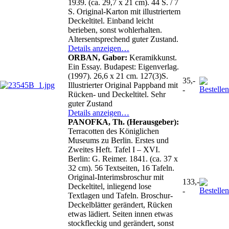
1939. (ca. 29,7 x 21 cm). 44 S. / 7
S. Original-Karton mit illustriertem
Deckeltitel. Einband leicht
berieben, sonst wohlerhalten.
Altersentsprechend guter Zustand.
Details anzeigen…
ORBAN, Gabor:
Keramikkunst.
Ein Essay. Budapest: Eigenverlag.
(1997). 26,6 x 21 cm. 127(3)S.
35,-
Illustrierter Original Pappband mit
-
Rücken- und Deckeltitel. Sehr
guter Zustand
Details anzeigen…
PANOFKA, Th. (Herausgeber):
Terracotten des Königlichen
Museums zu Berlin. Erstes und
Zweites Heft. Tafel I – XVI.
Berlin: G. Reimer. 1841. (ca. 37 x
32 cm). 56 Textseiten, 16 Tafeln.
Original-Interimsbroschur mit
133,-
Deckeltitel, inliegend lose
-
Textlagen und Tafeln. Broschur-
Deckelblätter gerändert, Rücken
etwas lädiert. Seiten innen etwas
stockfleckig und gerändert, sonst