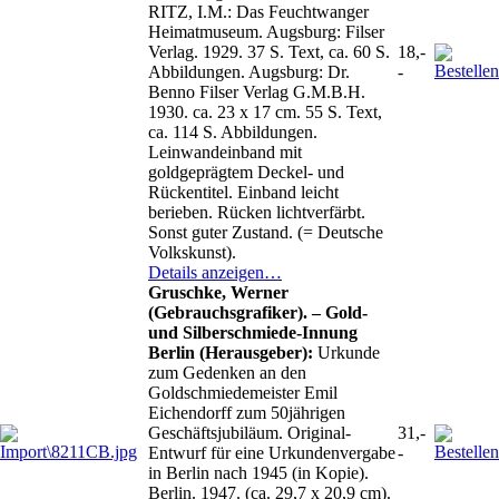
RITZ, I.M.: Das Feuchtwanger
Heimatmuseum. Augsburg: Filser
Verlag. 1929. 37 S. Text, ca. 60 S.
18,-
Abbildungen. Augsburg: Dr.
-
Benno Filser Verlag G.M.B.H.
1930. ca. 23 x 17 cm. 55 S. Text,
ca. 114 S. Abbildungen.
Leinwandeinband mit
goldgeprägtem Deckel- und
Rückentitel. Einband leicht
berieben. Rücken lichtverfärbt.
Sonst guter Zustand. (= Deutsche
Volkskunst).
Details anzeigen…
Gruschke, Werner
(Gebrauchsgrafiker). – Gold-
und Silberschmiede-Innung
Berlin (Herausgeber):
Urkunde
zum Gedenken an den
Goldschmiedemeister Emil
Eichendorff zum 50jährigen
Geschäftsjubiläum. Original-
31,-
Entwurf für eine Urkundenvergabe
-
in Berlin nach 1945 (in Kopie).
Berlin. 1947. (ca. 29,7 x 20,9 cm).