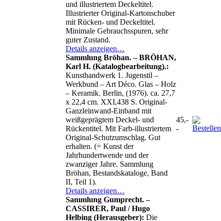
und illustriertem Deckeltitel.
Illustrierter Original-Kartonschuber
mit Rücken- und Deckeltitel.
Minimale Gebrauchsspuren, sehr
guter Zustand.
Details anzeigen…
Sammlung Bröhan. – BRÖHAN,
Karl H. (Katalogbearbeitung).:
Kunsthandwerk 1. Jugenstil –
Werkbund – Art Déco. Glas – Holz
– Keramik. Berlin, (1976). ca. 27,7
x 22,4 cm. XXI,438 S. Original-
Ganzleinwand-Einband mit
weißgeprägtem Deckel- und
45,-
Rückentitel. Mit Farb-illustriertem
-
Original-Schutzumschlag. Gut
erhalten. (= Kunst der
Jahrhundertwende und der
zwanziger Jahre. Sammlung
Bröhan, Bestandskataloge, Band
II, Teil 1).
Details anzeigen…
Sammlung Gumprecht. –
CASSIRER, Paul / Hugo
Helbing (Herausgeber):
Die