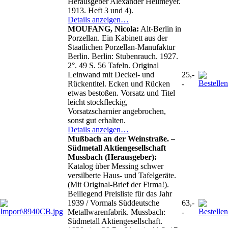
Herausgeber Alexander Heilmeyer.
1913. Heft 3 und 4).
Details anzeigen…
MOUFANG, Nicola:
Alt-Berlin in
Porzellan. Ein Kabinett aus der
Staatlichen Porzellan-Manufaktur
Berlin. Berlin: Stubenrauch. 1927.
2°. 49 S. 56 Tafeln. Original
Leinwand mit Deckel- und
25,-
Rückentitel. Ecken und Rücken
-
etwas bestoßen. Vorsatz und Titel
leicht stockfleckig,
Vorsatzscharnier angebrochen,
sonst gut erhalten.
Details anzeigen…
Mußbach an der Weinstraße. –
Südmetall Aktiengesellschaft
Mussbach (Herausgeber):
Katalog über Messing schwer
versilberte Haus- und Tafelgeräte.
(Mit Original-Brief der Firma!).
Beiliegend Preisliste für das Jahr
1939 / Vormals Süddeutsche
63,-
Metallwarenfabrik. Mussbach:
-
Südmetall Aktiengesellschaft.