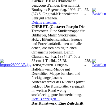
Cartier:
150 ans d’histoire et
beaucoup d’amour. (Festschrift).
Boulogne: Eigenverlag. 1996. 4°.
55,-
(87) S. Original-Klappenkarton.
-
Sehr gut erhalten.
Details anzeigen…
CHÉRET, (Gustave) Joseph:
Die
Terracotten. Eine Studienmappe für
Bildhauer, Maler, Stuckateure,
Holz-, Elfenbeinschnitzer, Bronce-
und Porzellanfabrikanten und allen
denen, die sich des figürlichen
Ornaments bedienen. Berlin:
Claesen. o.J. [ca. 1884]. 2°. 50 x
33 cm. 1 Titelbl., 25 Bl.
238,-
Heliogravüren. Original-
-
Halbleinwand-Mappe mit
Deckeltitel. Mappe berieben und
fleckig, angeplatztes
Außenscharnier des Rückens privat
geklebt. Die Kunstblätter vereinzelt
im weißen Rand wenig
stockfleckig, gute Innenerhaltung.
Details anzeigen…
Das Kunstwerk. Eine Zeitschrift