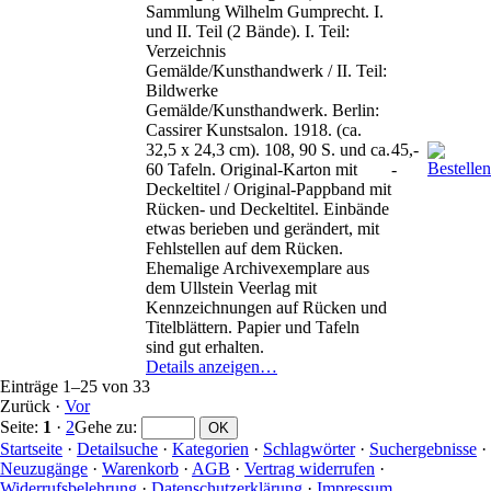
Sammlung Wilhelm Gumprecht. I.
und II. Teil (2 Bände). I. Teil:
Verzeichnis
Gemälde/Kunsthandwerk / II. Teil:
Bildwerke
Gemälde/Kunsthandwerk. Berlin:
Cassirer Kunstsalon. 1918. (ca.
32,5 x 24,3 cm). 108, 90 S. und ca.
45,-
60 Tafeln. Original-Karton mit
-
Deckeltitel / Original-Pappband mit
Rücken- und Deckeltitel. Einbände
etwas berieben und gerändert, mit
Fehlstellen auf dem Rücken.
Ehemalige Archivexemplare aus
dem Ullstein Veerlag mit
Kennzeichnungen auf Rücken und
Titelblättern. Papier und Tafeln
sind gut erhalten.
Details anzeigen…
Einträge 1–25 von 33
Zurück
·
Vor
Seite:
1
·
2
Gehe zu
:
Startseite
·
Detailsuche
·
Kategorien
·
Schlagwörter
·
Suchergebnisse
·
Neuzugänge
·
Warenkorb
·
AGB
·
Vertrag widerrufen
·
Widerrufsbelehrung
·
Datenschutzerklärung
·
Impressum