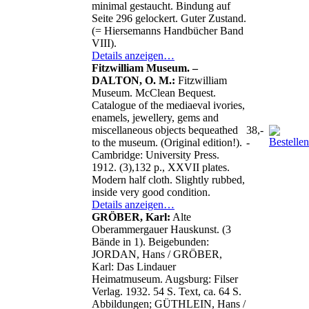
minimal gestaucht. Bindung auf
Seite 296 gelockert. Guter Zustand.
(= Hiersemanns Handbücher Band
VIII).
Details anzeigen…
Fitzwilliam Museum. –
DALTON, O. M.:
Fitzwilliam
Museum. McClean Bequest.
Catalogue of the mediaeval ivories,
enamels, jewellery, gems and
miscellaneous objects bequeathed
38,-
to the museum. (Original edition!).
-
Cambridge: University Press.
1912. (3),132 p., XXVII plates.
Modern half cloth. Slightly rubbed,
inside very good condition.
Details anzeigen…
GRÖBER, Karl:
Alte
Oberammergauer Hauskunst. (3
Bände in 1). Beigebunden:
JORDAN, Hans / GRÖBER,
Karl: Das Lindauer
Heimatmuseum. Augsburg: Filser
Verlag. 1932. 54 S. Text, ca. 64 S.
Abbildungen; GÜTHLEIN, Hans /