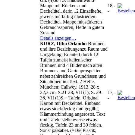
cm. (4)384 S. Halbleinwand-
Mappe mit Rücken- und
18,-
Deckeltitel, darin 12 Einzelhefte,
-
jeweils mit farbig illustriertem
Deckeltitel. Mappe mit stärkeren
Gebrauchsspuren, Hefte in gutem
Zustand.
Details anzeigen…
KURZ, Otho Orlando:
Brunnen
und ihre Beziehungenzu Raum und
Umgebung. Erläutert durch 12
Tafeln zumeist italienischer
Brunnen und 4 Bilder nach alten
Brunnen- und Gartenprospekten
nebst zahlreichen Grundrissen und
Situationen im Text. 2 Hefte.
München: Callwey. 1913. 28 x
22,3 cm. S.21-28, VII (1); S. 29-
17,-
36, VII (1)S.+ Tafeln. Original
-
Karton mit Deckeltitel. Einband
etwas stockfleckig und gegilbt,
Klammerbindung angerostet. Text
und Tafeln stellenweise etwas
fleckig. Tafeln 23 und 30 fehlen.
Sonst passabel. (=Die Plastik,