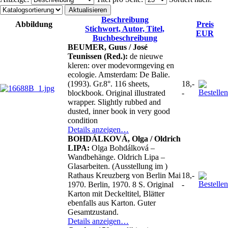
Beschreibung
Abbildung
Preis
Stichwort, Autor, Titel,
EUR
Buchbeschreibung
BEUMER, Guus / José
Teunissen (Red.):
de nieuwe
kleren: over modevormgeving en
ecologie. Amsterdam: De Balie.
(1993). Gr.8°. 116 sheets,
18,-
blockbook. Original illustrated
-
wrapper. Slightly rubbed and
dusted, inner book in very good
condition
Details anzeigen…
BOHDÁLKOVÁ, Olga / Oldrich
LIPA:
Olga Bohdálková –
Wandbehänge. Oldrich Lipa –
Glasarbeiten. (Ausstellung im )
Rathaus Kreuzberg von Berlin Mai
18,-
1970. Berlin, 1970. 8 S. Original
-
Karton mit Deckeltitel, Blätter
ebenfalls aus Karton. Guter
Gesamtzustand.
Details anzeigen…