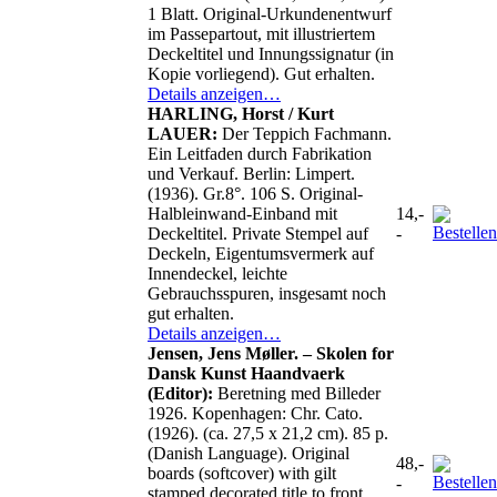
1 Blatt. Original-Urkundenentwurf
im Passepartout, mit illustriertem
Deckeltitel und Innungssignatur (in
Kopie vorliegend). Gut erhalten.
Details anzeigen…
HARLING, Horst / Kurt
LAUER:
Der Teppich Fachmann.
Ein Leitfaden durch Fabrikation
und Verkauf. Berlin: Limpert.
(1936). Gr.8°. 106 S. Original-
Halbleinwand-Einband mit
14,-
Deckeltitel. Private Stempel auf
-
Deckeln, Eigentumsvermerk auf
Innendeckel, leichte
Gebrauchsspuren, insgesamt noch
gut erhalten.
Details anzeigen…
Jensen, Jens Møller. – Skolen for
Dansk Kunst Haandvaerk
(Editor):
Beretning med Billeder
1926. Kopenhagen: Chr. Cato.
(1926). (ca. 27,5 x 21,2 cm). 85 p.
(Danish Language). Original
48,-
boards (softcover) with gilt
-
stamped decorated title to front