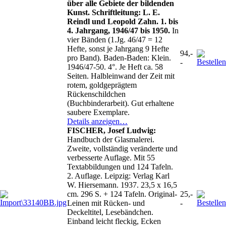
über alle Gebiete der bildenden
Kunst. Schriftleitung: L. E.
Reindl und Leopold Zahn. 1. bis
4. Jahrgang, 1946/47 bis 1950.
In
vier Bänden (1.Jg. 46/47 = 12
Hefte, sonst je Jahrgang 9 Hefte
94,-
pro Band). Baden-Baden: Klein.
-
1946/47-50. 4°. Je Heft ca. 58
Seiten. Halbleinwand der Zeit mit
rotem, goldgeprägtem
Rückenschildchen
(Buchbinderarbeit). Gut erhaltene
saubere Exemplare.
Details anzeigen…
FISCHER, Josef Ludwig:
Handbuch der Glasmalerei.
Zweite, vollständig veränderte und
verbesserte Auflage. Mit 55
Textabbildungen und 124 Tafeln.
2. Auflage. Leipzig: Verlag Karl
W. Hiersemann. 1937. 23,5 x 16,5
cm. 296 S. + 124 Tafeln. Original-
25,-
Leinen mit Rücken- und
-
Deckeltitel, Lesebändchen.
Einband leicht fleckig, Ecken