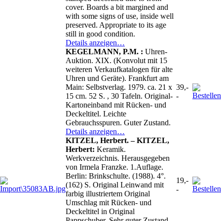
cover. Boards a bit margined and
with some signs of use, inside well
preserved. Appropriate to its age
still in good condition.
Details anzeigen…
KEGELMANN, P.M. :
Uhren-
Auktion. XIX. (Konvolut mit 15
weiteren Verkaufkatalogen für alte
Uhren und Geräte). Frankfurt am
Main: Selbstverlag. 1979. ca. 21 x
39,-
15 cm. 52 S. , 30 Tafeln. Original-
-
Kartoneinband mit Rücken- und
Deckeltitel. Leichte
Gebrauchsspuren. Guter Zustand.
Details anzeigen…
KITZEL, Herbert. – KITZEL,
Herbert:
Keramik.
Werkverzeichnis. Herausgegeben
von Irmela Franzke. 1.Auflage.
Berlin: Brinkschulte. (1988). 4°.
19,-
(162) S. Original Leinwand mit
-
farbig illustriertem Original
Umschlag mit Rücken- und
Deckeltitel in Original
Pappschuber. Sehr guter Zustand.