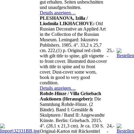
gut erhalten. Seiten unbeschnitten
und unaufgeschnitten.
Details anzeigen…
PLESHANOVA, Izilla /
Liudmila LIKHACHOVE:
Old
Russian Decorative an Applied Art
in the Collection of the Russian
Museum. Leningard: Iskusstvo
Publishers. 1985. 4°. 33,2 x 25,7
cm. 222,(1) p. Original red cloth
25,-
with gilt title to spine, gilt vignette
-
to front cover. Illustrated dust-cover
with title to spine and to front
cover. Dust-cover some worn,
book in good to very good
condition.
Details anzeigen…
Rohde-Hinze / Villa Grisebach
Auktionen (Herausgeber):
Die
Sammlung Rohde-Hinze. (2
Bände). Band I: Gemälde &
Skulpturen / Band II: Angewandte
Künste. Berlin: Grisebach. 2015.
4°. (28,1 x 21,3 cm). Je ca. 150 S.
24,-
Original-Karton mit Rückentitel
-