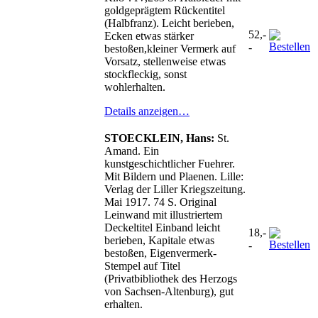
goldgeprägtem Rückentitel
(Halbfranz). Leicht berieben,
52,-
Ecken etwas stärker
-
bestoßen,kleiner Vermerk auf
Vorsatz, stellenweise etwas
stockfleckig, sonst
wohlerhalten.
Details anzeigen…
STOECKLEIN, Hans:
St.
Amand. Ein
kunstgeschichtlicher Fuehrer.
Mit Bildern und Plaenen. Lille:
Verlag der Liller Kriegszeitung.
Mai 1917. 74 S. Original
Leinwand mit illustriertem
Deckeltitel Einband leicht
18,-
berieben, Kapitale etwas
-
bestoßen, Eigenvermerk-
Stempel auf Titel
(Privatbibliothek des Herzogs
von Sachsen-Altenburg), gut
erhalten.