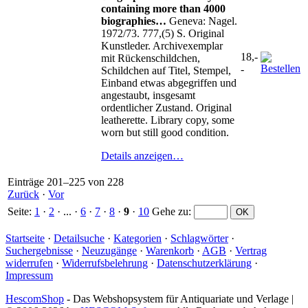
containing more than 4000
biographies…
Geneva: Nagel.
1972/73. 777,(5) S. Original
Kunstleder. Archivexemplar
18,-
mit Rückenschildchen,
-
Schildchen auf Titel, Stempel,
Einband etwas abgegriffen und
angestaubt, insgesamt
ordentlicher Zustand. Original
leatherette. Library copy, some
worn but still good condition.
Details anzeigen…
Einträge 201–225 von 228
Zurück
·
Vor
Seite:
1
·
2
· ... ·
6
·
7
·
8
·
9
·
10
Gehe zu
:
Startseite
·
Detailsuche
·
Kategorien
·
Schlagwörter
·
Suchergebnisse
·
Neuzugänge
·
Warenkorb
·
AGB
·
Vertrag
widerrufen
·
Widerrufsbelehrung
·
Datenschutzerklärung
·
Impressum
HescomShop
- Das Webshopsystem für Antiquariate und Verlage |