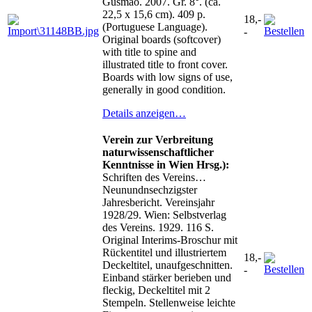
Gusmao. 2007. Gr. 8°. (ca.
22,5 x 15,6 cm). 409 p.
18,-
(Portuguese Language).
-
Original boards (softcover)
with title to spine and
illustrated title to front cover.
Boards with low signs of use,
generally in good condition.
Details anzeigen…
Verein zur Verbreitung
naturwissenschaftlicher
Kenntnisse in Wien Hrsg.):
Schriften des Vereins…
Neunundnsechzigster
Jahresbericht. Vereinsjahr
1928/29. Wien: Selbstverlag
des Vereins. 1929. 116 S.
Original Interims-Broschur mit
Rückentitel und illustriertem
18,-
Deckeltitel, unaufgeschnitten.
-
Einband stärker berieben und
fleckig, Deckeltitel mit 2
Stempeln. Stellenweise leichte