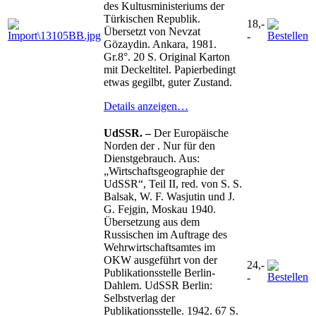
des Kultusministeriums der
Türkischen Republik.
18,-
Übersetzt von Nevzat
-
Gözaydin. Ankara, 1981.
Gr.8°. 20 S. Original Karton
mit Deckeltitel. Papierbedingt
etwas gegilbt, guter Zustand.
Details anzeigen…
UdSSR. –
Der Europäische
Norden der . Nur für den
Dienstgebrauch. Aus:
„Wirtschaftsgeographie der
UdSSR“, Teil II, red. von S. S.
Balsak, W. F. Wasjutin und J.
G. Fejgin, Moskau 1940.
Übersetzung aus dem
Russischen im Auftrage des
Wehrwirtschaftsamtes im
OKW ausgeführt von der
24,-
Publikationsstelle Berlin-
-
Dahlem. UdSSR Berlin:
Selbstverlag der
Publikationsstelle. 1942. 67 S.