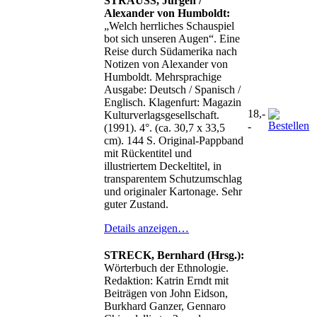
STRAUSS, Jürgen /
Alexander von Humboldt:
„Welch herrliches Schauspiel
bot sich unseren Augen“. Eine
Reise durch Südamerika nach
Notizen von Alexander von
Humboldt. Mehrsprachige
Ausgabe: Deutsch / Spanisch /
Englisch. Klagenfurt: Magazin
18,-
Kulturverlagsgesellschaft.
-
(1991). 4°. (ca. 30,7 x 33,5
cm). 144 S. Original-Pappband
mit Rückentitel und
illustriertem Deckeltitel, in
transparentem Schutzumschlag
und originaler Kartonage. Sehr
guter Zustand.
Details anzeigen…
STRECK, Bernhard (Hrsg.):
Wörterbuch der Ethnologie.
Redaktion: Katrin Erndt mit
Beiträgen von John Eidson,
Burkhard Ganzer, Gennaro