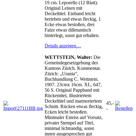
19 cm. Leporello (12 Blatt).
Original Leinen mit
Deckeltitel. Einband leicht
berieben und etwas fleckig, 1
Ecke etwas bestoßen, drei
Falze etwas dilletantisch
hinterlegt, sonst gut erhalten.
Details anzeigen…
WETTSTEIN, Walter:
Die
Gemeindegesetzgebung des
Kantons Zürich. Kommentar.
Zürich: „Urania“,
Buchhandlung C. Wettstein.
1907. 23cmx 16cm. XL, 647,
56 S. Original Pappband mit
Rückentitel, illustriertem
Deckeltitel und marmoriertem
45,-
Schnitt. Rücken etwas fleckig,
-
Ecken leicht bestoßen.
Minimaler Einriss auf Vorsatz,
privater Stempel auf Titel,
minimal lichtrandig, sonst
innen ausgesprochen gut