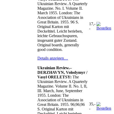
Ukrainian Review. A Quarterly
Magazine. No. I. Volume II.
March 1955. London: The
Association of Ukrainians in
Great Britain. 1955. 96 S.
17,-
Original Karton mit
-
Deckeltitel. Leicht berieben,
leichte Gebrauchsspuren,
insgesamt guter Zustand.
Original boards, generally
good condition.
Details anzeigen…
Ukrainian Review.–
DERZHAVYN, Volodymyr /
Vasyl ORELETSY:
The
Ukrainian Review. A Quarterly
Magazine. Volume II. No. I, II,
III. March, June, September
1955. London: The
Association of Ukrainians in
35,-
Great Britain. 1955. 96;96;96
-
S. Original Karton mit
Deckeltitel. Leicht berieben,