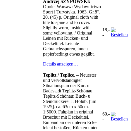
Andrzej SZYPOWSKI:
Opole. Warsaw: Wydawnictwo
Sport i Turystyka. 1963. Gr.8°.
20, (45) p. Original cloth with
title to spine and to cover.
Slightly worn, inside with
18,-
some yellowing. / Original
-
Leinen mit Rücken- und
Deckeltitel. Leichte
Gebrauchsspuren, innen
papierbedingt etwas gegilbt.
Details anzeigen…
Teplitz / Teplice. –
Neuester
und vervollständigter
Situationsplan der Kur- u.
Badestadt Teplitz-Schönau.
Teplitz-Schönau: Buch- u.
Steindruckerei J. Holub. [um
1925]. ca. 63cm x 50cm.
1:5000. Faltplan in original
60,-
Broschur mit Deckeltitel.
-
Einband an der unteren Ecke
leicht bestoßen, Rücken unten