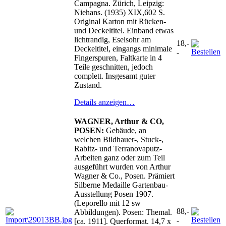
Campagna. Zürich, Leipzig:
Niehans. (1935) XIX,602 S.
Original Karton mit Rücken-
und Deckeltitel. Einband etwas
lichtrandig, Eselsohr am
18,-
Deckeltitel, eingangs minimale
-
Fingerspuren, Faltkarte in 4
Teile geschnitten, jedoch
complett. Insgesamt guter
Zustand.
Details anzeigen…
WAGNER, Arthur & CO,
POSEN:
Gebäude, an
welchen Bildhauer-, Stuck-,
Rabitz- und Terranovaputz-
Arbeiten ganz oder zum Teil
ausgeführt wurden von Arthur
Wagner & Co., Posen. Prämiert
Silberne Medaille Gartenbau-
Ausstellung Posen 1907.
(Leporello mit 12 sw
88,-
Abbildungen). Posen: Themal.
-
[ca. 1911]. Querformat. 14,7 x