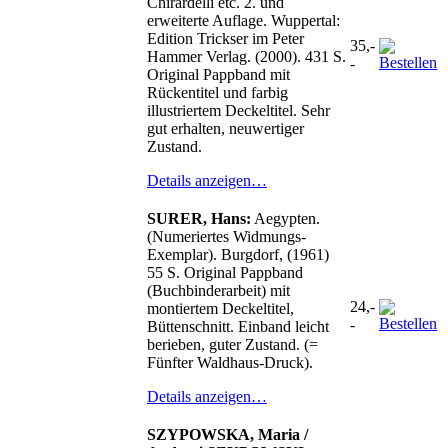
Chirardelli etc. 2. und
erweiterte Auflage. Wuppertal:
Edition Trickser im Peter
35,-
Hammer Verlag. (2000). 431 S.
-
Original Pappband mit
Rückentitel und farbig
illustriertem Deckeltitel. Sehr
gut erhalten, neuwertiger
Zustand.
Details anzeigen…
SURER, Hans:
Aegypten.
(Numeriertes Widmungs-
Exemplar). Burgdorf, (1961)
55 S. Original Pappband
(Buchbinderarbeit) mit
24,-
montiertem Deckeltitel,
-
Büttenschnitt. Einband leicht
berieben, guter Zustand. (=
Fünfter Waldhaus-Druck).
Details anzeigen…
SZYPOWSKA, Maria /