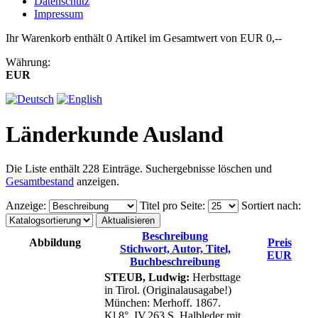
Datenschutz
Impressum
Ihr Warenkorb enthält 0 Artikel im Gesamtwert von EUR 0,--
Währung:
EUR
Länderkunde Ausland
Die Liste enthält 228 Einträge. Suchergebnisse löschen und
Gesamtbestand
anzeigen.
Anzeige
:
Titel pro Seite
:
Sortiert nach
:
Beschreibung
Abbildung
Preis
Stichwort, Autor, Titel,
EUR
Buchbeschreibung
STEUB, Ludwig:
Herbsttage
in Tirol. (Originalausagabe!)
München: Merhoff. 1867.
Kl.8°. IV,263 S. Halbleder mit