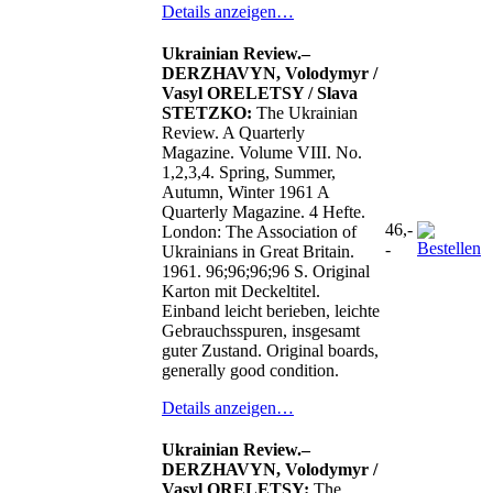
Details anzeigen…
Ukrainian Review.–
DERZHAVYN, Volodymyr /
Vasyl ORELETSY / Slava
STETZKO:
The Ukrainian
Review. A Quarterly
Magazine. Volume VIII. No.
1,2,3,4. Spring, Summer,
Autumn, Winter 1961 A
Quarterly Magazine. 4 Hefte.
46,-
London: The Association of
-
Ukrainians in Great Britain.
1961. 96;96;96;96 S. Original
Karton mit Deckeltitel.
Einband leicht berieben, leichte
Gebrauchsspuren, insgesamt
guter Zustand. Original boards,
generally good condition.
Details anzeigen…
Ukrainian Review.–
DERZHAVYN, Volodymyr /
Vasyl ORELETSY:
The